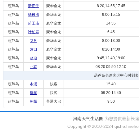
葫芦岛
新庄子
豪华金龙
8:20,14:55,17:45
葫芦岛
杨树湾
豪华金龙
9:00,15:15
葫芦岛
药王庙
豪华金龙
14:55
葫芦岛
叶柏寿
豪华金龙
6:45
葫芦岛
义县
豪华金龙
8:00,13:00
葫芦岛
营口
豪华金龙
8:20,14:00
葫芦岛
赵屯
豪华金龙
9:45,12:40,19:00
葫芦岛
北京
豪华金龙
08:20 09:50 12:10
葫芦岛长途客运中心时刻表
葫芦岛
本溪
快客
15:40
葫芦岛
抚顺
快客
09:20 14:40
葫芦岛
朝阳
普通大巴
9:50
河南天气生活圈
为您提供最新长
Copyright © 2010-2024 qiche.hnehom