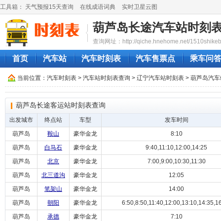
工具箱：
天气预报15天查询
在线成语词典
实时卫星云图
葫芦岛长途汽车站时刻
查询网址：http://qiche.hnehome.net/1510shikeb
首页
汽车站
汽车时刻表
汽车售票点
乘车问
当前位置：
汽车时刻表
>
汽车站时刻表查询
>
辽宁汽车站时刻表
>
葫芦岛汽车
葫芦岛长途客运站时刻表查询
出发城市
终点站
车型
发车时间
葫芦岛
鞍山
豪华金龙
8:10
葫芦岛
白马石
豪华金龙
9:40,11:10,12:00,14:25
葫芦岛
北京
豪华金龙
7:00,9:00,10:30,11:30
葫芦岛
北三道沟
豪华金龙
12:05
葫芦岛
笔架山
豪华金龙
14:00
葫芦岛
朝阳
豪华金龙
6:50,8:50,11:40,12:00,13:10,14:35,16:
葫芦岛
承德
豪华金龙
7:10