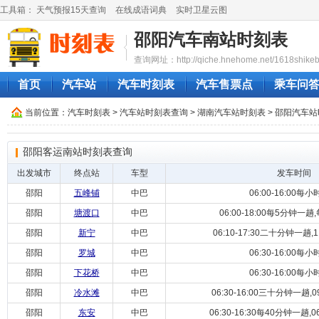
工具箱：
天气预报15天查询
在线成语词典
实时卫星云图
邵阳汽车南站时刻表
查询网址：http://qiche.hnehome.net/1618shikeb
首页
汽车站
汽车时刻表
汽车售票点
乘车问
当前位置：
汽车时刻表
>
汽车站时刻表查询
>
湖南汽车站时刻表
>
邵阳汽车站
邵阳客运南站时刻表查询
出发城市
终点站
车型
发车时间
邵阳
五峰铺
中巴
06:00-16:00每
邵阳
塘渡口
中巴
06:00-18:00每5分钟一
邵阳
新宁
中巴
06:10-17:30二十分钟一趟,11:
邵阳
罗城
中巴
06:30-16:00每
邵阳
下花桥
中巴
06:30-16:00每
邵阳
冷水滩
中巴
06:30-16:00三十分钟一趟,09:1
邵阳
东安
中巴
06:30-16:30每40分钟一趟,06: