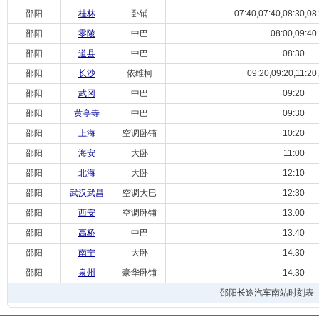
邵阳
桂林
卧铺
07:40,07:40,08:30,08
邵阳
零陵
中巴
08:00,09:40
邵阳
道县
中巴
08:30
邵阳
长沙
依维柯
09:20,09:20,11:20
邵阳
武冈
中巴
09:20
邵阳
黄亭寺
中巴
09:30
邵阳
上海
空调卧铺
10:20
邵阳
海安
大卧
11:00
邵阳
北海
大卧
12:10
邵阳
武汉武昌
空调大巴
12:30
邵阳
西安
空调卧铺
13:00
邵阳
高桥
中巴
13:40
邵阳
南宁
大卧
14:30
邵阳
泉州
豪华卧铺
14:30
邵阳长途汽车南站时刻表