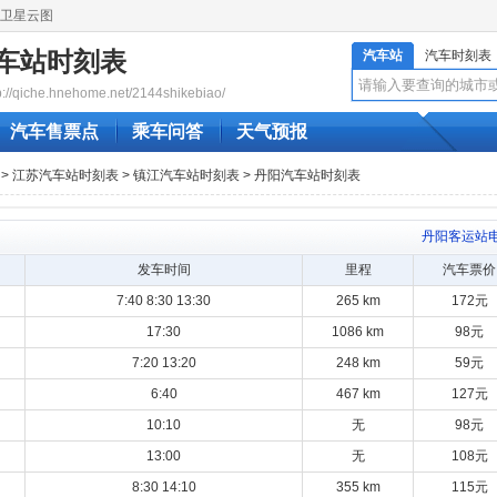
卫星云图
车站时刻表
汽车站
汽车时刻表
qiche.hnehome.net/2144shikebiao/
汽车售票点
乘车问答
天气预报
>
江苏汽车站时刻表
>
镇江汽车站时刻表
> 丹阳汽车站时刻表
丹阳客运站
发车时间
里程
汽车票价
7:40 8:30 13:30
265 km
172元
17:30
1086 km
98元
7:20 13:20
248 km
59元
6:40
467 km
127元
10:10
无
98元
13:00
无
108元
8:30 14:10
355 km
115元