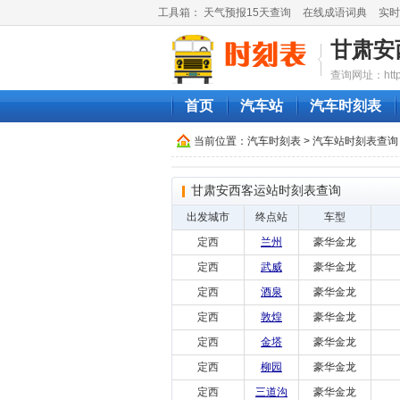
工具箱：
天气预报15天查询
在线成语词典
实时
甘肃安
查询网址：http://
首页
汽车站
汽车时刻表
当前位置：
汽车时刻表
>
汽车站时刻表查询
甘肃安西客运站时刻表查询
出发城市
终点站
车型
定西
兰州
豪华金龙
定西
武威
豪华金龙
定西
酒泉
豪华金龙
定西
敦煌
豪华金龙
定西
金塔
豪华金龙
定西
柳园
豪华金龙
定西
三道沟
豪华金龙