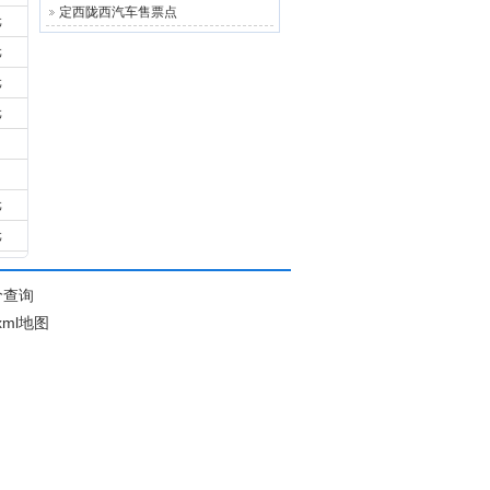
定西陇西汽车售票点
元
元
元
元
元
元
价查询
xml地图