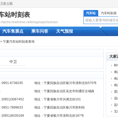
卫星云图
车站时刻表
汽车站
汽车时刻表
qiche.hnehome.net/ningxiaqichezhan/
汽车售票点
乘车问答
天气预报
> 宁夏汽车站时刻表查询
大家
中卫
蚌
南
南
0951-6738245
地址：宁夏回族自治区银川市清和北街‎570号
南
：
地址：宁夏回族自治区吴忠市利通区古城路‎
普
温
(0951)3067452
地址：宁夏省银川市兴洲北街101
盐
0951-7899633
地址：宁夏回族自治区银川市胜利街‎
宝
(0951)6030168
地址：宁夏省银川市清和北街187号