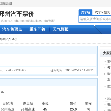
卫星云图
邳州汽车票价
汽车站
汽车时刻表
qiche.hnehome.net/piaojiawenda/605/
汽车售票点
乘车问答
天气预报
州到邳州汽车票价
大家
邯
云
人：XIAHONGHAO
提问时间：2013-02-19 11:48:31
海
车
怒
5元
滨
目的地
终点站
座位
票价
里程
途时
安
邳州高速
邳州高速
45
25.0
76
1.2
邯