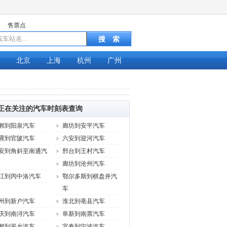
售票点
北京
上海
杭州
广州
正在关注的汽车时刻表查询
郸到阳泉汽车
廊坊到安平汽车
霄到官陂汽车
六安到迎河汽车
安到角斜至南通汽
邢台到王村汽车
廊坊到沧州汽车
江到丙中洛汽车
鄂尔多斯到棋盘井汽
车
州到新户汽车
淮北到亳县汽车
车型
庆到南浔汽车
阜新到南票汽车
大宇
郸到平乡汽车
宜春到宁波汽车