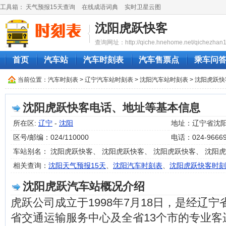
工具箱：
天气预报15天查询
在线成语词典
实时卫星云图
沈阳虎跃快客
查询网址：http://qiche.hnehome.net/qichezhan1
首页
汽车站
汽车时刻表
汽车售票点
乘车问
当前位置：
汽车时刻表
>
辽宁汽车站时刻表
>
沈阳汽车站时刻表
> 沈阳虎跃
沈阳虎跃快客电话、地址等基本信息
所在区:
辽宁
-
沈阳
地址：辽宁省沈阳
区号/邮编：024/110000
电话：024-9666
车站别名： 沈阳虎跃快客、 沈阳虎跃快客、 沈阳虎跃快客、 沈阳
相关查询：
沈阳天气预报15天
、
沈阳汽车时刻表
、
沈阳虎跃快客时刻
沈阳虎跃汽车站概况介绍
虎跃公司成立于1998年7月18日，是经辽
省交通运输服务中心及全省13个市的专业客