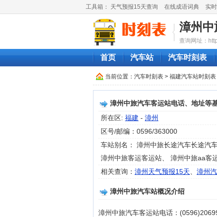
工具箱：
天气预报15天查询
在线成语词典
实时
漳州中
查询网址：http://
首页
汽车站
汽车时刻表
当前位置：
汽车时刻表
>
福建汽车站时刻表
漳州中旅汽车客运站电话、地址等
所在区:
福建
-
漳州
区号/邮编：0596/363000
车站别名： 漳州中旅长途汽车长途汽
漳州中旅客运客运站、 漳州中旅aa客
相关查询：
漳州天气预报15天
、
漳州汽
漳州中旅汽车站概况介绍
漳州中旅汽车客运站电话：(0596)20699