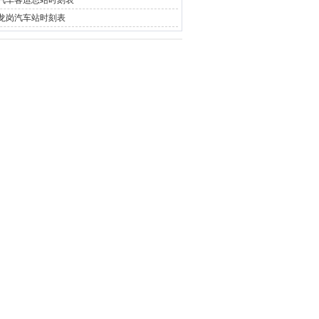
汽车客运总站时刻表
龙岗汽车站时刻表