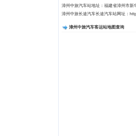
漳州中旅汽车站地址：福建省漳州市新
漳州中旅长途汽车长途汽车站网址：http://qich
漳州中旅汽车客运站地图查询