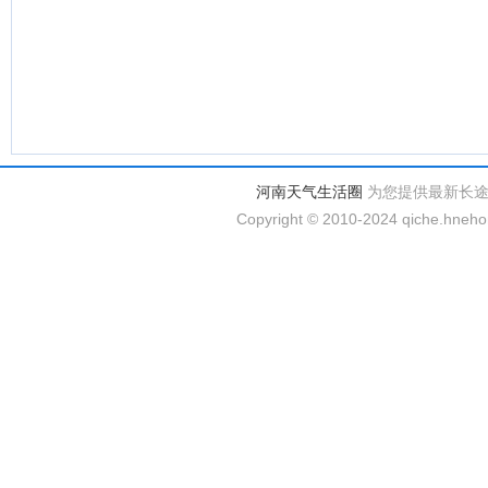
河南天气生活圈
为您提供最新长
Copyright © 2010-2024 qiche.hnehom