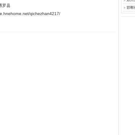
郑州
博罗县
邯郸
ehome.net/qichezhan4217/