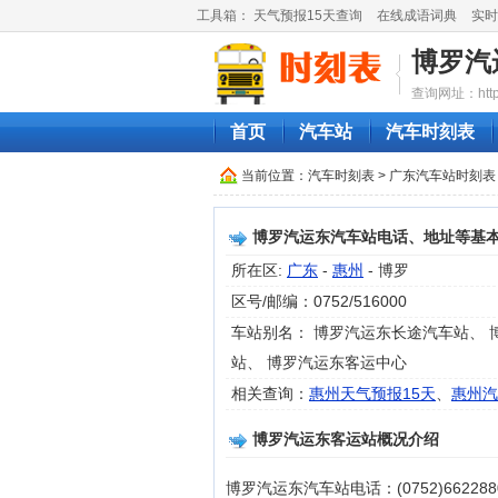
工具箱：
天气预报15天查询
在线成语词典
实时
博罗汽
查询网址：http://
首页
汽车站
汽车时刻表
当前位置：
汽车时刻表
>
广东汽车站时刻表
博罗汽运东汽车站电话、地址等基
所在区:
广东
-
惠州
- 博罗
区号/邮编：0752/516000
车站别名： 博罗汽运东长途汽车站、 
站、 博罗汽运东客运中心
相关查询：
惠州天气预报15天
、
惠州汽
博罗汽运东客运站概况介绍
博罗汽运东汽车站电话：(0752)662288