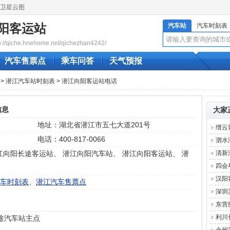
卫星云图
阳客运站
汽车站
汽车时刻表
qiche.hnehome.net/qichezhan4242/
汽车售票点
乘车问答
天气预报
>
潜江汽车站时刻表
> 潜江向阳客运站电话
信息
大家
地址：湖北省潜江市五七大道201号
缙云
电话：400-817-0066
泗水
江向阳长途客运站、 潜江向阳汽车站、 潜江向阳客运站、 潜
清新
四会
汉阳
车时刻表
、
潜江汽车售票点
深圳
东营
利川
长途汽车站主点