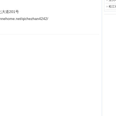
永州
松江
大道201号
home.net/qichezhan4242/