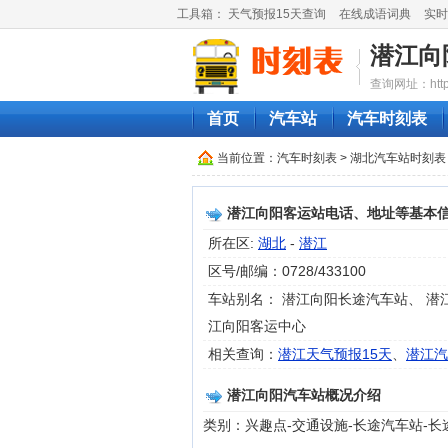
工具箱：
天气预报15天查询
在线成语词典
实时
潜江向
查询网址：http://
首页
汽车站
汽车时刻表
当前位置：
汽车时刻表
>
湖北汽车站时刻表
潜江向阳客运站电话、地址等基本
所在区:
湖北
-
潜江
区号/邮编：0728/433100
车站别名： 潜江向阳长途汽车站、 潜
江向阳客运中心
相关查询：
潜江天气预报15天
、
潜江汽
潜江向阳汽车站概况介绍
类别：兴趣点-交通设施-长途汽车站-