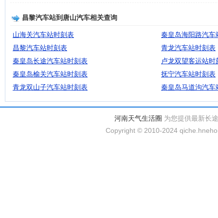
昌黎汽车站到唐山汽车相关查询
山海关汽车站时刻表
秦皇岛海阳路汽车
昌黎汽车站时刻表
青龙汽车站时刻表
秦皇岛长途汽车站时刻表
卢龙双望客运站时
秦皇岛榆关汽车站时刻表
抚宁汽车站时刻表
青龙双山子汽车站时刻表
秦皇岛马道沟汽车
河南天气生活圈
为您提供最新长
Copyright © 2010-2024 qiche.hnehom