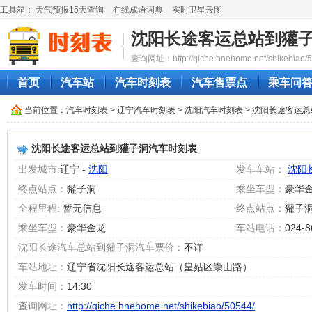
工具箱：
天气预报15天查询
在线成语词典
实时卫星云图
沈阳长途客运总站到獾
查询网址：http://qiche.hnehome.net/shikebiao/5
首页
汽车站
汽车时刻表
汽车售票点
乘车问
当前位置：
汽车时刻表
>
辽宁汽车时刻表
>
沈阳汽车时刻表
> 沈阳长途客运
沈阳长途客运总站到獾子洞汽车时刻表
出发城市:
辽宁 -
沈阳
发车车站：
沈阳
终点站点：
獾子洞
乘坐车型：
豪华
全程里程:
暂无信息
终点站点：
獾子
乘坐车型：
豪华金龙
车站电话：
024-8
沈阳长途汽车总站到獾子洞汽车票价：
不详
车站地址：
辽宁省沈阳长途客运总站（皇姑区崇山路）
发车时间：
14:30
查询网址：
http://qiche.hnehome.net/shikebiao/50544/