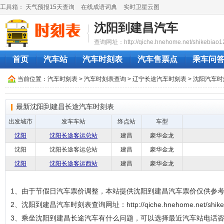
工具箱：
天气预报15天查询
在线成语词典
实时卫星云图
沈阳到建昌汽车
查询网址：http://qiche.hnehome.net/shikebiao1
首页
汽车站
汽车时刻表
汽车售票点
乘车问
当前位置：
汽车时刻表
>
汽车时刻表查询
>
辽宁长途汽车时刻表
>
沈阳汽车时
最新沈阳到建昌长途汽车时刻表
出发城市
发车车站
终点站
车型
沈阳
沈阳长途客运总站
建昌
豪华金龙
沈阳
沈阳长途客运总站
建昌
豪华金龙
沈阳
沈阳长途客运西站
建昌
豪华金龙
1、由于节假日汽车票价调整，本站提供沈阳到建昌汽车票价仅供参
2、沈阳到建昌汽车时刻表查询网址：http://qiche.hnehome.net/shikeb
3、乘坐沈阳到建昌长途汽车有什么问题，可以选择最近汽车站电话