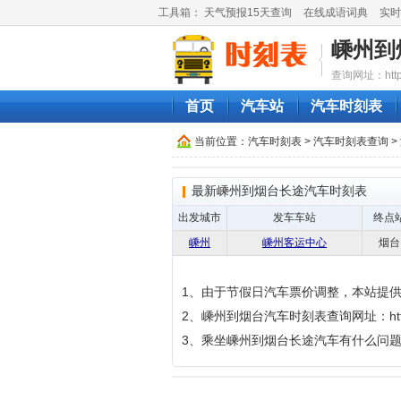
工具箱：
天气预报15天查询
在线成语词典
实时
嵊州到
查询网址：http://
首页
汽车站
汽车时刻表
当前位置：
汽车时刻表
>
汽车时刻表查询
>
最新嵊州到烟台长途汽车时刻表
出发城市
发车车站
终点
嵊州
嵊州客运中心
烟台
1、由于节假日汽车票价调整，本站提
2、嵊州到烟台汽车时刻表查询网址：http://qich
3、乘坐嵊州到烟台长途汽车有什么问