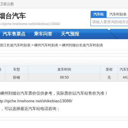
卫星云图
烟台汽车
汽车站
汽车时刻表
qiche.hnehome.net/shikebiao13088/
汽车售票点
乘车问答
天气预报
浙江长途汽车时刻表
>
嵊州汽车时刻表
> 嵊州到烟台长途汽车时刻表
站
车型
发车时间
里程
汽车
卧铺
06:50
无
44
供嵊州到烟台汽车票价仅供参考，实际票价以汽车站售价为准！
e.hnehome.net/shikebiao13088/
题，可以选择最近汽车站电话咨询；