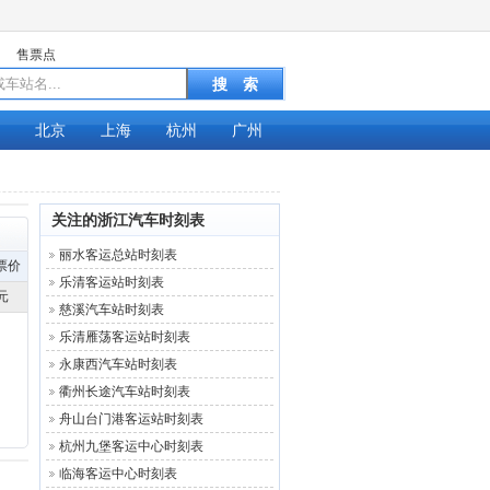
售票点
北京
上海
杭州
广州
关注的浙江汽车时刻表
丽水客运总站时刻表
票价
乐清客运站时刻表
元
慈溪汽车站时刻表
乐清雁荡客运站时刻表
永康西汽车站时刻表
衢州长途汽车站时刻表
舟山台门港客运站时刻表
杭州九堡客运中心时刻表
临海客运中心时刻表