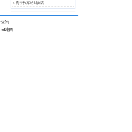
海宁汽车站时刻表
价查询
xml地图