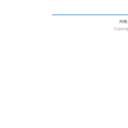
河南
Copyrig