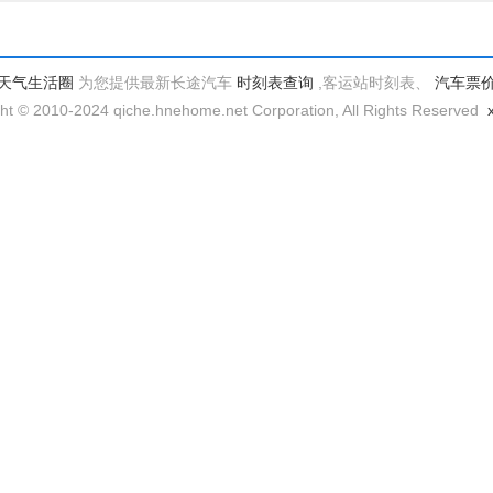
天气生活圈
为您提供最新长途汽车
时刻表查询
,客运站时刻表、
汽车票
ht © 2010-2024 qiche.hnehome.net Corporation, All Rights Reserved