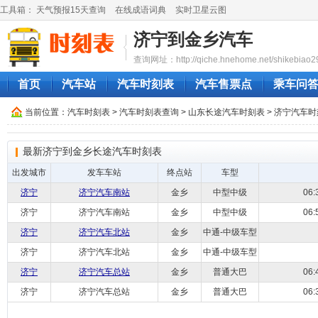
工具箱：
天气预报15天查询
在线成语词典
实时卫星云图
济宁到金乡汽车
查询网址：http://qiche.hnehome.net/shikebiao2
首页
汽车站
汽车时刻表
汽车售票点
乘车问
当前位置：
汽车时刻表
>
汽车时刻表查询
>
山东长途汽车时刻表
>
济宁汽车时
最新济宁到金乡长途汽车时刻表
出发城市
发车车站
终点站
车型
济宁
济宁汽车南站
金乡
中型中级
06
济宁
济宁汽车南站
金乡
中型中级
06
济宁
济宁汽车北站
金乡
中通-中级车型
济宁
济宁汽车北站
金乡
中通-中级车型
济宁
济宁汽车总站
金乡
普通大巴
06
济宁
济宁汽车总站
金乡
普通大巴
06