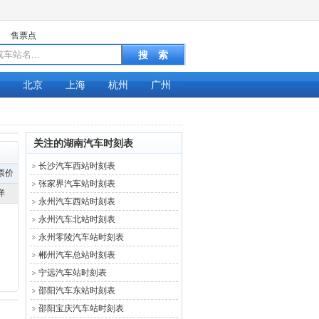
售票点
北京
上海
杭州
广州
关注的湖南汽车时刻表
长沙汽车西站时刻表
票价
张家界汽车站时刻表
详
永州汽车西站时刻表
永州汽车北站时刻表
永州零陵汽车站时刻表
郴州汽车总站时刻表
宁远汽车站时刻表
邵阳汽车东站时刻表
邵阳宝庆汽车站时刻表