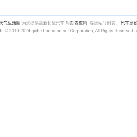
天气生活圈
为您提供最新长途汽车
时刻表查询
,客运站时刻表、
汽车票
ht © 2010-2024 qiche.hnehome.net Corporation, All Rights Reserved