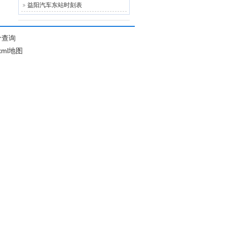
益阳汽车东站时刻表
价查询
xml地图