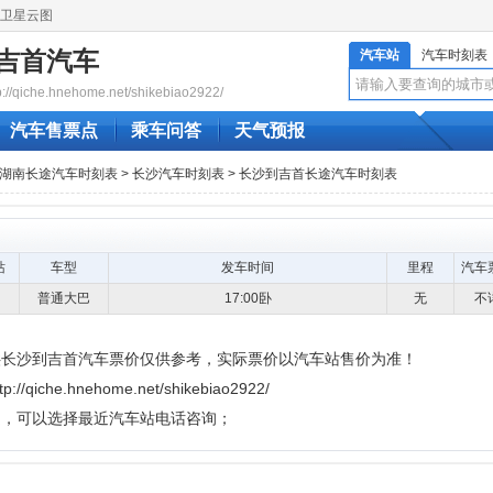
卫星云图
吉首汽车
汽车站
汽车时刻表
qiche.hnehome.net/shikebiao2922/
汽车售票点
乘车问答
天气预报
湖南长途汽车时刻表
>
长沙汽车时刻表
> 长沙到吉首长途汽车时刻表
站
车型
发车时间
里程
汽车
普通大巴
17:00卧
无
不
供长沙到吉首汽车票价仅供参考，实际票价以汽车站售价为准！
e.hnehome.net/shikebiao2922/
题，可以选择最近汽车站电话咨询；