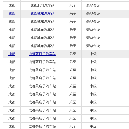
成都
成都北门汽车站
乐至
豪华金龙
成都
成都城东汽车站
乐至
豪华金龙
成都
成都城东汽车站
乐至
豪华金龙
成都
成都城东汽车站
乐至
豪华金龙
成都
成都城东汽车站
乐至
豪华金龙
成都
成都城东汽车站
乐至
豪华金龙
成都
成都茶店子汽车站
乐至
中级
成都
成都茶店子汽车站
乐至
中级
成都
成都茶店子汽车站
乐至
中级
成都
成都茶店子汽车站
乐至
中级
成都
成都茶店子汽车站
乐至
中级
成都
成都茶店子汽车站
乐至
中级
成都
成都茶店子汽车站
乐至
中级
成都
成都茶店子汽车站
乐至
中级
成都
成都茶店子汽车站
乐至
中级
成都
成都茶店子汽车站
乐至
中级