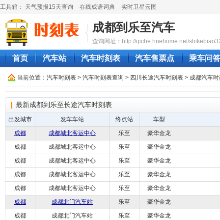
工具箱：
天气预报15天查询
在线成语词典
实时卫星云图
成都到乐至汽车
查询网址：http://qiche.hnehome.net/shikebiao3
首页
汽车站
汽车时刻表
汽车售票点
乘车问
当前位置：
汽车时刻表
>
汽车时刻表查询
>
四川长途汽车时刻表
>
成都汽车时
最新成都到乐至长途汽车时刻表
出发城市
发车车站
终点站
车型
成都
成都城北客运中心
乐至
豪华金龙
成都
成都城北客运中心
乐至
豪华金龙
成都
成都城北客运中心
乐至
豪华金龙
成都
成都城北客运中心
乐至
豪华金龙
成都
成都城北客运中心
乐至
豪华金龙
成都
成都北门汽车站
乐至
豪华金龙
成都
成都北门汽车站
乐至
豪华金龙