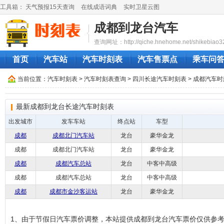
工具箱：
天气预报15天查询
在线成语词典
实时卫星云图
成都到龙台汽车
查询网址：http://qiche.hnehome.net/shikebiao3
首页
汽车站
汽车时刻表
汽车售票点
乘车问
当前位置：
汽车时刻表
>
汽车时刻表查询
>
四川长途汽车时刻表
>
成都汽车时
最新成都到龙台长途汽车时刻表
出发城市
发车车站
终点站
车型
成都
成都北门汽车站
龙台
豪华金龙
成都
成都北门汽车站
龙台
豪华金龙
成都
成都汽车总站
龙台
中客中高级
成都
成都汽车总站
龙台
中客中高级
成都
成都市金沙客运站
龙台
豪华金龙
1、由于节假日汽车票价调整，本站提供成都到龙台汽车票价仅供参