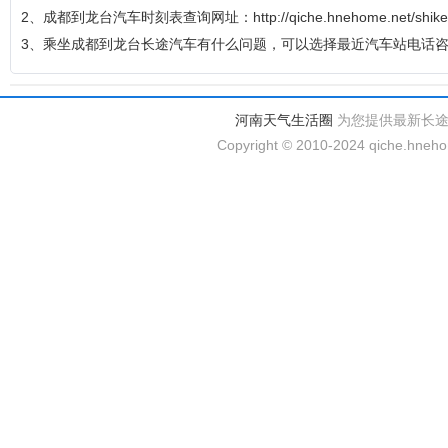
2、成都到龙台汽车时刻表查询网址：http://qiche.hnehome.net/shikeb
3、乘坐成都到龙台长途汽车有什么问题，可以选择最近汽车站电话
河南天气生活圈
为您提供最新长
Copyright © 2010-2024 qiche.hnehom