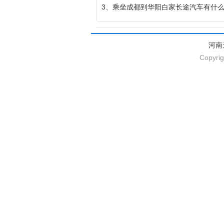
3、乘坐成都到华阳白家长途汽车有什
河南
Copyrig