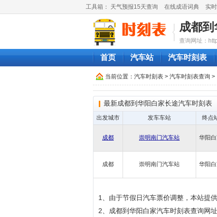
工具箱：
天气预报15天查询
在线成语词典
实时
成都到
查询网址：http://
首页
汽车站
汽车时刻表
当前位置：
汽车时刻表
>
汽车时刻表查询
>
最新成都到华阳白家长途汽车时刻表
出发城市
发车车站
终点
成都
崇明南门汽车站
华阳白
成都
崇明南门汽车站
华阳白
1、由于节假日汽车票价调整，本站提
2、成都到华阳白家汽车时刻表查询网址：http://q