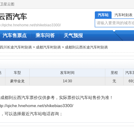
卫星云图
云西汽车
汽车站
汽车时刻表
qiche.hnehome.net/shikebiao3300/
汽车售票点
乘车问答
天气预报
四川长途汽车时刻表
>
成都汽车时刻表
> 成都到云西长途汽车时刻表
站
车型
发车时间
里程
汽车
豪华金龙
14:30
无
69
供成都到云西汽车票价仅供参考，实际票价以汽车站售价为准！
e.hnehome.net/shikebiao3300/
题，可以选择最近汽车站电话咨询；