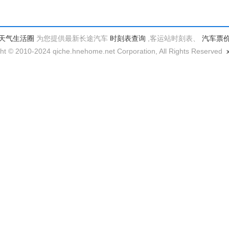
天气生活圈
为您提供最新长途汽车
时刻表查询
,客运站时刻表、
汽车票
ht © 2010-2024 qiche.hnehome.net Corporation, All Rights Reserved