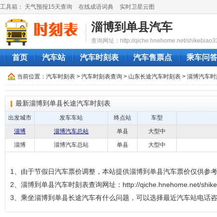
工具箱：
天气预报15天查询
在线成语词典
实时卫星云图
淄博到单县汽车
查询网址：http://qiche.hnehome.net/shikebiao3
首页
汽车站
汽车时刻表
汽车售票点
乘车问
当前位置：
汽车时刻表
>
汽车时刻表查询
>
山东长途汽车时刻表
>
淄博汽车时
最新淄博到单县长途汽车时刻表
出发城市
发车车站
终点站
车型
淄博
淄博汽车总站
单县
大型中
淄博
淄博汽车总站
单县
大型中
1、由于节假日汽车票价调整，本站提供淄博到单县汽车票价仅供参
2、淄博到单县汽车时刻表查询网址：http://qiche.hnehome.net/shikeb
3、乘坐淄博到单县长途汽车有什么问题，可以选择最近汽车站电话