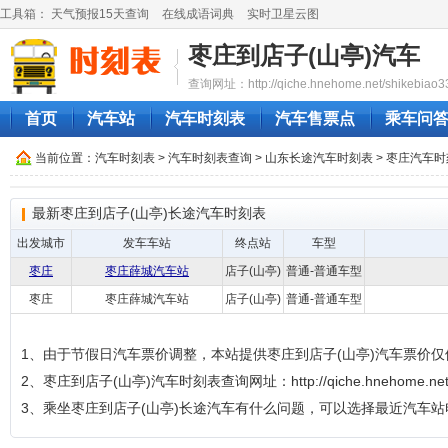
工具箱：
天气预报15天查询
在线成语词典
实时卫星云图
枣庄到店子(山亭)汽车
查询网址：http://qiche.hnehome.net/shikebiao3
首页
汽车站
汽车时刻表
汽车售票点
乘车问
当前位置：
汽车时刻表
>
汽车时刻表查询
>
山东长途汽车时刻表
>
枣庄汽车时
最新枣庄到店子(山亭)长途汽车时刻表
出发城市
发车车站
终点站
车型
枣庄
枣庄薛城汽车站
店子(山亭)
普通-普通车型
枣庄
枣庄薛城汽车站
店子(山亭)
普通-普通车型
1、由于节假日汽车票价调整，本站提供枣庄到店子(山亭)汽车票价
2、枣庄到店子(山亭)汽车时刻表查询网址：http://qiche.hnehome.net/sh
3、乘坐枣庄到店子(山亭)长途汽车有什么问题，可以选择最近汽车