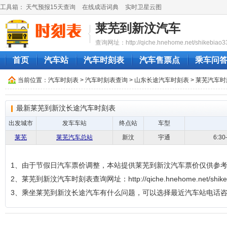
工具箱：
天气预报15天查询
在线成语词典
实时卫星云图
莱芜到新汶汽车
查询网址：http://qiche.hnehome.net/shikebiao3
首页
汽车站
汽车时刻表
汽车售票点
乘车问
当前位置：
汽车时刻表
>
汽车时刻表查询
>
山东长途汽车时刻表
>
莱芜汽车时
最新莱芜到新汶长途汽车时刻表
出发城市
发车车站
终点站
车型
莱芜
莱芜汽车总站
新汶
宇通
6:3
1、由于节假日汽车票价调整，本站提供莱芜到新汶汽车票价仅供参
2、莱芜到新汶汽车时刻表查询网址：http://qiche.hnehome.net/shikeb
3、乘坐莱芜到新汶长途汽车有什么问题，可以选择最近汽车站电话