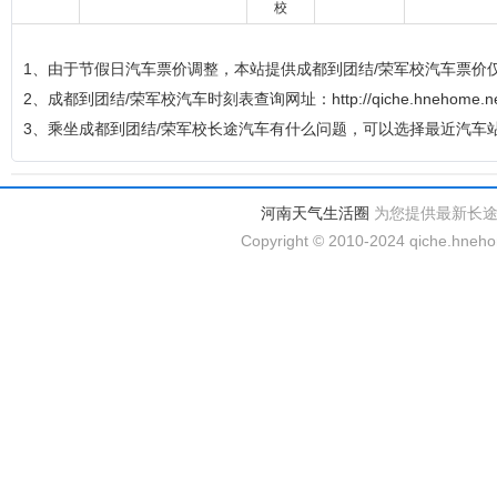
校
1、由于节假日汽车票价调整，本站提供成都到团结/荣军校汽车票价
2、成都到团结/荣军校汽车时刻表查询网址：http://qiche.hnehome.net/s
3、乘坐成都到团结/荣军校长途汽车有什么问题，可以选择最近汽车
河南天气生活圈
为您提供最新长
Copyright © 2010-2024 qiche.hnehom