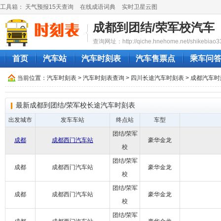
工具箱：
天气预报15天查询
在线成语词典
实时卫星云图
成都到团结/荣军校汽车
查询网址：http://qiche.hnehome.net/shikebiao3
首页
汽车站
汽车时刻表
汽车售票点
乘车问
当前位置：
汽车时刻表
>
汽车时刻表查询
>
四川长途汽车时刻表
>
成都汽车时
最新成都到团结/荣军校长途汽车时刻表
出发城市
发车车站
终点站
车型
团结/荣军
成都
成都西门汽车站
豪华金龙
校
团结/荣军
成都
成都西门汽车站
豪华金龙
校
团结/荣军
成都
成都西门汽车站
豪华金龙
校
团结/荣军