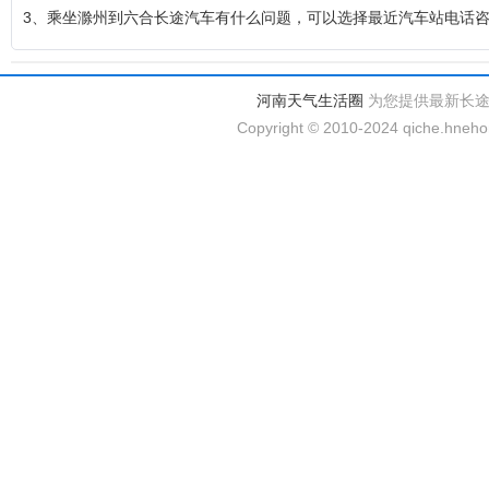
3、乘坐滁州到六合长途汽车有什么问题，可以选择最近汽车站电话
河南天气生活圈
为您提供最新长
Copyright © 2010-2024 qiche.hnehom