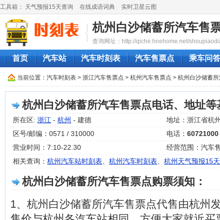
工具箱：
天气预报15天查询
在线成语词典
实时卫星云图
杭州白沙储蓄所汽车售
查询网址：http://qiche.hnehome.net/shoupiaodi
首页
汽车站
汽车时刻表
汽车售票点
乘车问
当前位置：
汽车时刻表
>
浙江汽车售票点
>
杭州汽车售票点
> 杭州白沙储蓄
杭州白沙储蓄所汽车售票点电话、地址等
所在区:
浙江
-
杭州
- 建德
地址：浙江省杭州
区号/邮编：0571 / 310000
电话：
60721000
营业时间：7:10-22.30
经营范围：汽车
相关查询：
杭州汽车站时刻表
、
杭州汽车时刻表
、
杭州天气预报15天
杭州白沙储蓄所汽车售票点购票须知：
1、杭州白沙储蓄所汽车售票点代售由杭州
售价与杭州各汽车站相同，方便大家就近买