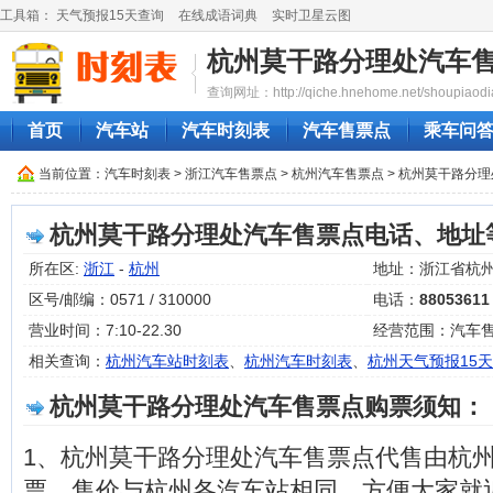
工具箱：
天气预报15天查询
在线成语词典
实时卫星云图
杭州莫干路分理处汽车
查询网址：http://qiche.hnehome.net/shoupiaodi
首页
汽车站
汽车时刻表
汽车售票点
乘车问
当前位置：
汽车时刻表
>
浙江汽车售票点
>
杭州汽车售票点
> 杭州莫干路分
杭州莫干路分理处汽车售票点电话、地址
所在区:
浙江
-
杭州
地址：浙江省杭州
区号/邮编：0571 / 310000
电话：
88053611
营业时间：7:10-22.30
经营范围：汽车
相关查询：
杭州汽车站时刻表
、
杭州汽车时刻表
、
杭州天气预报15天
杭州莫干路分理处汽车售票点购票须知：
1、杭州莫干路分理处汽车售票点代售由杭
票，售价与杭州各汽车站相同，方便大家就