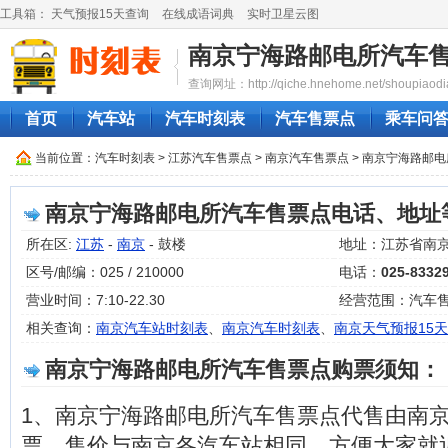
工具箱：
天气预报15天查询
在线成语词典
实时卫星云图
南京宁海路邮电所汽车
查询网址：http://qiche.hnehome.net/shoupiaodi
首页
汽车站
汽车时刻表
汽车售票点
乘车问
当前位置：
汽车时刻表
>
江苏汽车售票点
>
南京汽车售票点
> 南京宁海路邮
南京宁海路邮电所汽车售票点电话、地址
所在区:
江苏
-
南京
- 鼓楼
地址：江苏省南京
区号/邮编：025 / 210000
电话：
025-8332
营业时间：7:10-22.30
经营范围：汽车
相关查询：
南京汽车站时刻表
、
南京汽车时刻表
、
南京天气预报15天
南京宁海路邮电所汽车售票点购票须知：
1、南京宁海路邮电所汽车售票点代售由南
票，售价与南京各汽车站相同，方便大家就