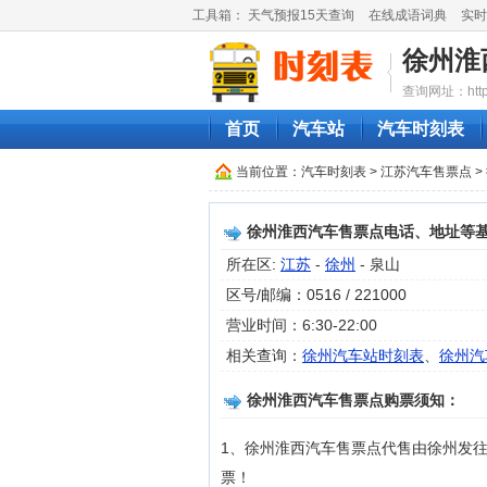
工具箱：
天气预报15天查询
在线成语词典
实时
徐州淮
查询网址：http://
首页
汽车站
汽车时刻表
当前位置：
汽车时刻表
>
江苏汽车售票点
>
徐州淮西汽车售票点电话、地址等
所在区:
江苏
-
徐州
- 泉山
区号/邮编：0516 / 221000
营业时间：6:30-22:00
相关查询：
徐州汽车站时刻表
、
徐州汽
徐州淮西汽车售票点购票须知：
1、徐州淮西汽车售票点代售由徐州发
票！