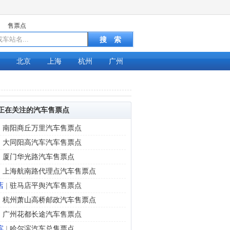
售票点
北京
上海
杭州
广州
正在关注的汽车售票点
|
南阳商丘万里汽车售票点
|
大同阳高汽车汽车售票点
|
厦门华光路汽车售票点
|
上海航南路代理点汽车售票点
店
|
驻马店平舆汽车售票点
|
杭州萧山高桥邮政汽车售票点
|
广州花都长途汽车售票点‎
滨
|
哈尔滨汽车总售票点