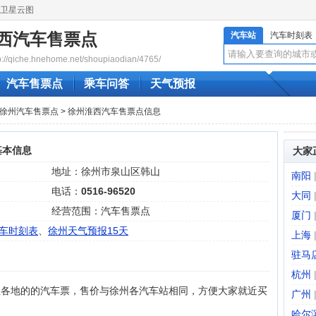
卫星云图
西汽车售票点
汽车站
汽车时刻表
qiche.hnehome.net/shoupiaodian/4765/
汽车售票点
乘车问答
天气预报
徐州汽车售票点
> 徐州淮西汽车售票点信息
基本信息
大家
地址：徐州市泉山区韩山
南阳
电话：
0516-96520
大同
经营范围：汽车售票点
厦门
车时刻表
、
徐州天气预报15天
上海
驻马
杭州
往各地的的汽车票，售价与徐州各汽车站相同，方便大家就近买
广州
哈尔