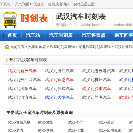
工具箱：
天气预报15天查询
在线成语词典
实时卫星云图
武汉汽车时刻表
查询网址：http://qiche.hnehome.net/wuhanshike
首页
汽车站
汽车时刻表
汽车售票点
乘车问
当前位置：
汽车时刻表
>
汽车时刻表查询
>
湖北汽车时刻表查询
> 武汉长途
热门武汉客车时刻表
武汉到新洲汽车
武汉到潜江汽车
武汉到连云港汽车
武汉到
武汉到丹江口汽车
武汉到宣恩汽车
武汉到杭州汽车
武汉到
武汉到洛阳汽车
武汉到宿松汽车
武汉到沙市汽车
武汉到
武汉到河溶汽车
武汉到大悟汽车
武汉到兰考汽车
武汉到
主要武汉长途汽车时刻表及票价查询
武汉-古城凤凰
武汉-濮阳
武汉-怀宁
武汉-远安
武
武汉-老湾
武汉-孝感
武汉-十堰
武汉-仙桃低速
武