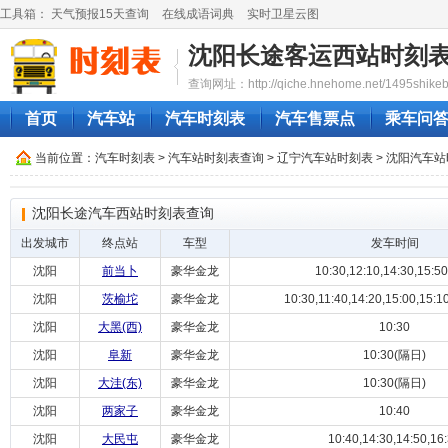
工具箱：
天气预报15天查询
在线成语词典
实时卫星云图
沈阳长途客运西站时刻
查询网址：http://qiche.hnehome.net/1495shikeb
首页
汽车站
汽车时刻表
汽车售票点
乘车问
当前位置：
汽车时刻表
>
汽车站时刻表查询
>
辽宁汽车站时刻表
>
沈阳汽车站
沈阳长途汽车西站时刻表查询
出发城市
终点站
车型
发车时间
沈阳
前当卜
豪华金龙
10:30,12:10,14:30,15:50
沈阳
茨榆坨
豪华金龙
10:30,11:40,14:20,15:00,15:10,
沈阳
大黑(西)
豪华金龙
10:30
沈阳
阜新
豪华金龙
10:30(隔日)
沈阳
大洼(东)
豪华金龙
10:30(隔日)
沈阳
两家子
豪华金龙
10:40
沈阳
大民屯
豪华金龙
10:40,14:30,14:50,16