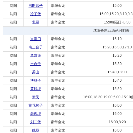
沈阳
巴图营子
豪华金龙
15:00
沈阳
冷子堡
豪华金龙
15:00,15:20,8:10,9:
沈阳
北票
豪华金龙
15:00(隔日),8:30
沈阳长途aa西站时刻表
沈阳
肖寨门
豪华金龙
15:10
沈阳
南三台子
豪华金龙
15:20,16:30,17:10
沈阳
章京堡
豪华金龙
15:20
沈阳
土台子
豪华金龙
15:30
沈阳
梁山
豪华金龙
15:40,18:00
沈阳
博林子
豪华金龙
15:40
沈阳
黄蜡坨
豪华金龙
15:50
沈阳
新民
豪华金龙
16:00,18:30,19:00,5:00-15:10
沈阳
黄花甸子
豪华金龙
16:00
沈阳
老观坨
豪华金龙
16:00
沈阳
刘二堡
豪华金龙
16:00,8:20
沈阳
姚堡
豪华金龙
16:00