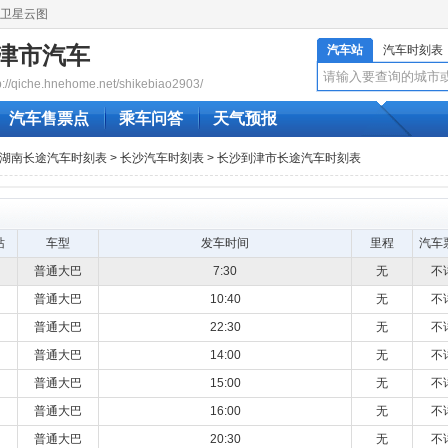
卫星云图
津市汽车
汽车站
汽车时刻表
qiche.hnehome.net/shikebiao2903/
汽车售票点
乘车问答
天气预报
湖南长途汽车时刻表
>
长沙汽车时刻表
> 长沙到津市长途汽车时刻表
站
车型
发车时间
里程
汽车
普通大巴
7:30
无
不
普通大巴
10:40
无
不
普通大巴
22:30
无
不
普通大巴
14:00
无
不
普通大巴
15:00
无
不
普通大巴
16:00
无
不
普通大巴
20:30
无
不