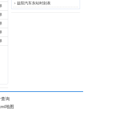
益阳汽车东站时刻表
详
详
详
详
详
价查询
xml地图