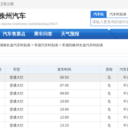
卫星云图
株州汽车
汽车站
汽车时刻表
qiche.hnehome.net/shikebiao2947/
汽车售票点
乘车问答
天气预报
湖南长途汽车时刻表
>
常德汽车时刻表
> 常德到株州长途汽车时刻表
站
车型
发车时间
里程
汽车
普通大巴
06:50
无
不
普通大巴
07:45
无
不
普通大巴
09:00
无
不
普通大巴
10:00
无
不
普通大巴
10:40
无
不
普通大巴
12:00
无
不
普通大巴
13:15
无
不