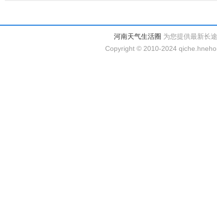
河南天气生活圈
为您提供最新长
Copyright © 2010-2024 qiche.hnehom