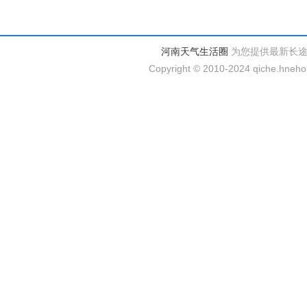
河南天气生活圈
为您提供最新长
Copyright © 2010-2024 qiche.hnehom